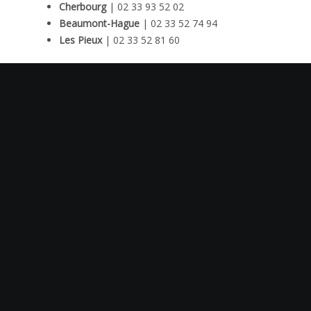
Cherbourg
| 02 33 93 52 02
Beaumont-Hague
| 02 33 52 74 94
Les Pieux
| 02 33 52 81 60
A noter :
cartes « Pass »
(4 concerts) q
garantissent un bon placement.